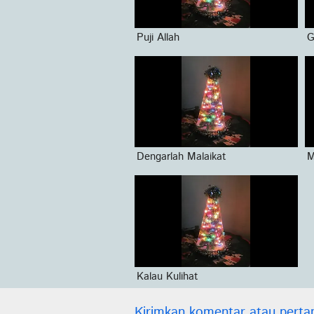
Puji Allah
G
Dengarlah Malaikat
M
Kalau Kulihat
Kirimkan komentar atau perta