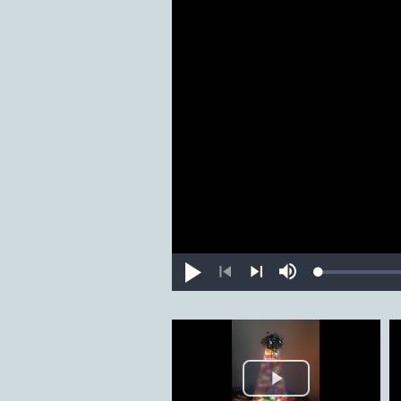
Loaded
:
Putar
Bisu
0.63%
Sebelumnya
Lanjut